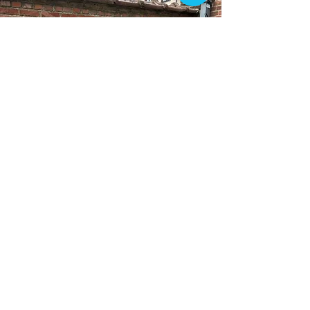
MAATWERK VOOR UW
WARMTEPOMP IN
OOSTERZELE