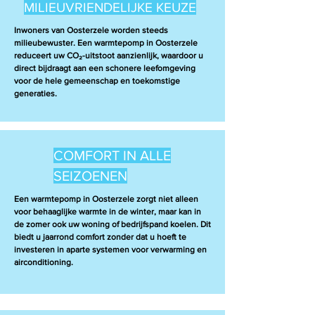
MILIEUVRIENDELIJKE KEUZE
Inwoners van Oosterzele worden steeds
milieubewuster. Een warmtepomp in Oosterzele
reduceert uw CO₂-uitstoot aanzienlijk, waardoor u
direct bijdraagt aan een schonere leefomgeving
voor de hele gemeenschap en toekomstige
generaties.
COMFORT IN ALLE
SEIZOENEN
Een warmtepomp in Oosterzele zorgt niet alleen
voor behaaglijke warmte in de winter, maar kan in
de zomer ook uw woning of bedrijfspand koelen. Dit
biedt u jaarrond comfort zonder dat u hoeft te
investeren in aparte systemen voor verwarming en
airconditioning.