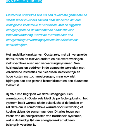
INVESTERING IS
Oosterzele ontwikkelt zich als een duurzame gemeente en
steeds meer inwoners zoeken naar manieren om hun
ecologische voetafdruk te verkleinen. Met de stijgende
energieprijzen en de toenemende aandacht voor
klimaatverandering, wordt de overstap naar een
energiezuinig verwarmingssysteem financieel steeds
aantrekkelijker.
Het landelijke karakter van Oosterzele, met zijn verspreide
dorpskernen en mix van oudere en nieuwere woningen,
stelt specifieke eisen aan verwarmingssystemen. Veel
huishoudens en bedrijven in de gemeente worstelen met
verouderde installaties die niet alleen inefficiënt zijn en
hoge kosten met zich meebrengen, maar ook niet
bijdragen aan een gezond binnenklimaat en een duurzame
toekomst.
Bij VS Klima begrijpen we deze uitdagingen. Een
warmtepomp in Oosterzele biedt de perfecte oplossing: het
systeem haalt warmte uit de buitenlucht of de bodem en
zet deze om in comfortabele warmte voor uw woning of
koeling tijdens de zomermaanden. Dit alles tegen een
fractie van de energiekosten van traditionele systemen,
wat in de huidige tijd van energieonzekerheid een
belangrijk voordeel is.