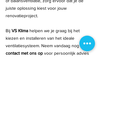
of balansventilatie, zorg ervoor dat je de 
juiste oplossing kiest voor jouw 
renovatieproject.
Bij
 VS Klima 
helpen we je graag bij het 
kiezen en installeren van het ideale 
ventilatiesysteem. Neem vandaag
nog
contact met ons op 
voor persoonlijk advies 
en een offerte op maat!
Gratis plaatsbezoek en offerte
Alles weergeven