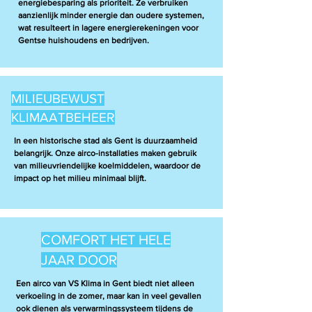
energiebesparing als prioriteit. Ze verbruiken
aanzienlijk minder energie dan oudere systemen,
wat resulteert in lagere energierekeningen voor
Gentse huishoudens en bedrijven.
MILIEUBEWUST
KLIMAATBEHEER
In een historische stad als Gent is duurzaamheid
belangrijk. Onze airco-installaties maken gebruik
van milieuvriendelijke koelmiddelen, waardoor de
impact op het milieu minimaal blijft.
COMFORT HET HELE
JAAR DOOR
Een airco van VS Klima in Gent biedt niet alleen
verkoeling in de zomer, maar kan in veel gevallen
ook dienen als verwarmingssysteem tijdens de