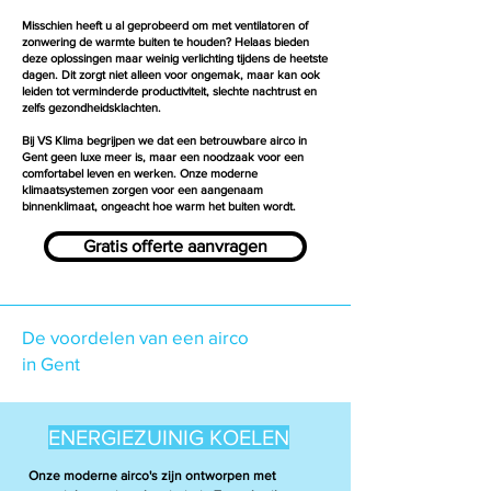
Misschien heeft u al geprobeerd om met ventilatoren of
zonwering de warmte buiten te houden? Helaas bieden
deze oplossingen maar weinig verlichting tijdens de heetste
dagen. Dit zorgt niet alleen voor ongemak, maar kan ook
leiden tot verminderde productiviteit, slechte nachtrust en
zelfs gezondheidsklachten.
Bij VS Klima begrijpen we dat een betrouwbare airco in
Gent geen luxe meer is, maar een noodzaak voor een
comfortabel leven en werken. Onze moderne
klimaatsystemen zorgen voor een aangenaam
binnenklimaat, ongeacht hoe warm het buiten wordt.
Gratis offerte aanvragen
De voordelen van een airco
in Gent
ENERGIEZUINIG KOELEN
Onze moderne airco's zijn ontworpen met