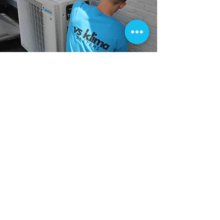
MAATWERK VOOR UW
AIRCO IN GENT
Bij VS Klima weten we dat elke situatie uniek is.
Of u nu een historisch pand in het centrum van
Gent heeft, een moderne nieuwbouwwoning in
Wondelgem, of een kantoorruimte in de
Zuidwijk, wij zorgen voor een airco-oplossing
die perfect aansluit bij uw wensen en